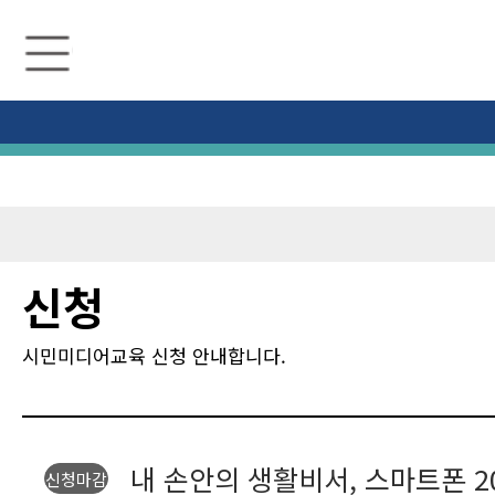
수
원
미
디
어
센
터
신청
시민미디어교육 신청 안내합니다.
내 손안의 생활비서, 스마트폰 2
신청마감