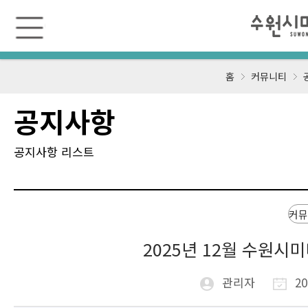
수
원
미
디
어
센
홈
커뮤니티
터
공지사항
공지사항 리스트
커뮤
2025년 12월 수원시
관리자
20